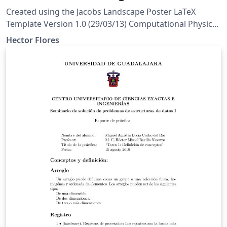
Created using the Jacobs Landscape Poster LaTeX
Template Version 1.0 (29/03/13) Computational Physics
and Biophysics Group, Jacobs University
Hector Flores
https://teamwork.jacobs-
university.de:8443/confluence/display/CoPandBiG/LaTe
X+Poster Further modified by: Nathaniel Johnston
(nathaniel@njohnston.ca) This template has been
downloaded from http://www.LaTeXTemplates.com
License: