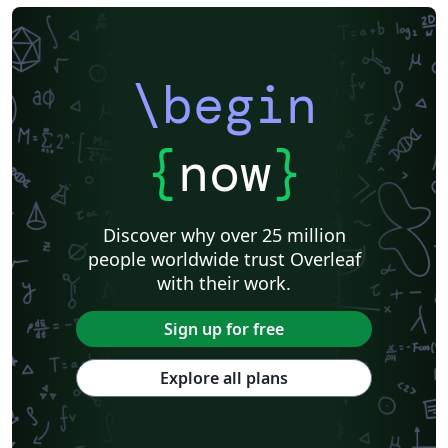
\begin
{
now
}
Discover why over 25 million
people worldwide trust Overleaf
with their work.
Sign up for free
Explore all plans