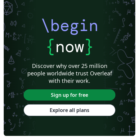
\begin
{
now
}
Discover why over 25 million
people worldwide trust Overleaf
with their work.
Sign up for free
Explore all plans