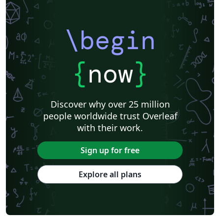
\begin
{
now
}
Discover why over 25 million
people worldwide trust Overleaf
with their work.
Sign up for free
Explore all plans