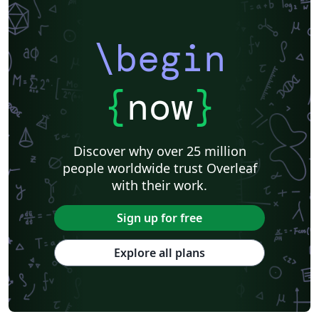
\begin
{
now
}
Discover why over 25 million
people worldwide trust Overleaf
with their work.
Sign up for free
Explore all plans