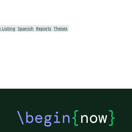
 Listing
Spanish
Reports
Theses
\begin
{
now
}