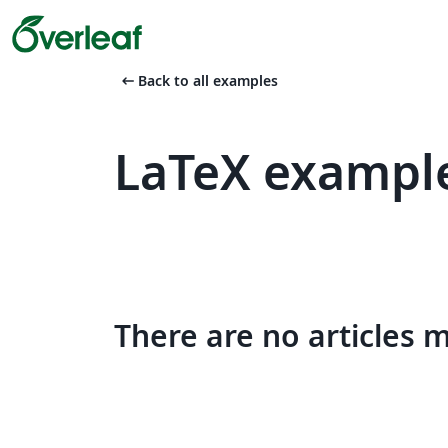
arrow_left_alt
Back to all examples
LaTeX example
There are no articles 