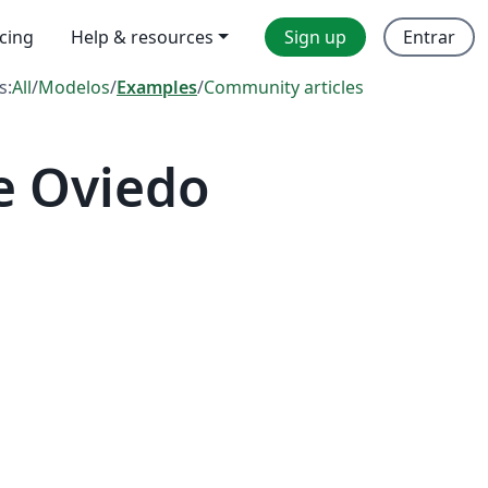
icing
Help & resources
Sign up
Entrar
s:
All
/
Modelos
/
Examples
/
Community articles
e Oviedo