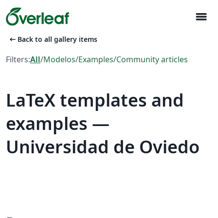
menu
arrow_left_alt
Back to all gallery items
Filters:
All
/
Modelos
/
Examples
/
Community articles
LaTeX templates and
examples —
Universidad de Oviedo