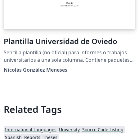
Plantilla Universidad de Oviedo
Sencilla plantilla (no oficial) para informes o trabajos
universitarios a una sola columna. Contiene paquetes
para la inserción de gráficos e imágenes, así como de
Nicolás González Meneses
código informático (especialmente pensado para
Octave y Matlab). Se incluyen diversos paquetes para la
inserción de símbolos matemáticos y teoremas. Está
totalmente habilitada para la escritura en español. La
portada muestra el escudo de la Universidad de
Related Tags
Oviedo.
International Languages
University
Source Code Listing
Spanish
Reports
Theses