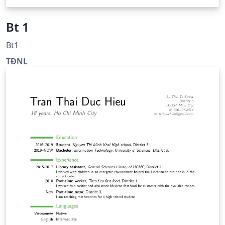
Bt 1
Bt1
TĐNL