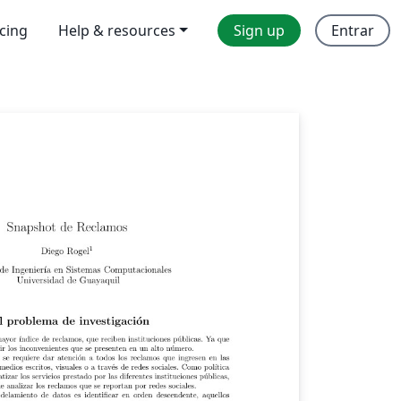
icing
Help & resources
Sign up
Entrar