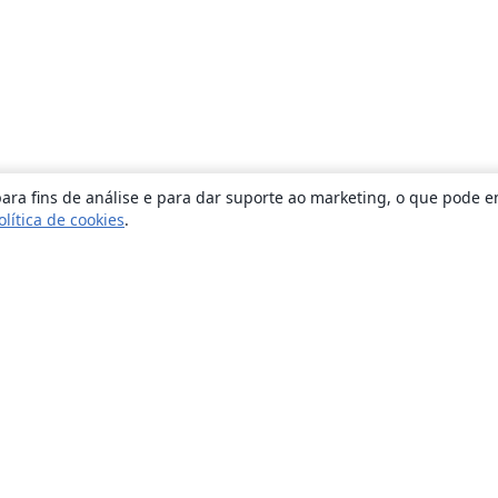
ara fins de análise e para dar suporte ao marketing, o que pode e
olítica de cookies
.
Sobre
About us
Careers