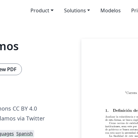
Product
Solutions
Modelos
Pr
amos
ew PDF
ons CC BY 4.0
lamos via Twitter
nguages
Spanish