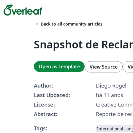
arrow_left_alt
Back to all community articles
Snapshot de Recl
Open as Template
View Source
Vi
Author:
Diego Rogel
Last Updated:
há 11 anos
License:
Creative Comm
Abstract:
Reporte de rec
Tags:
International La