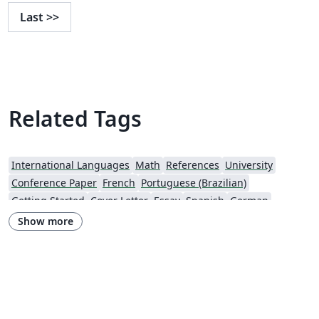
Last
>>
Related Tags
International Languages
Math
References
University
Conference Paper
French
Portuguese (Brazilian)
Getting Started
Cover Letter
Essay
Spanish
German
Information Technology University (ITU)
Posters
CVs and résumés
Show more
Imperial College London
XeLaTeX
Grant Application
Two-column
Reykjavík University
Reports
Theses
Japanese
Vietnamese
Chinese
Uppsala University
Hebrew
Universidad Tecnológica de Bolívar
Technische Universität Berlin
National Science Foundation
Business Proposal