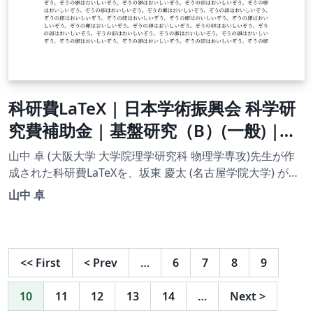
科研費LaTeX | 日本学術振興会 科学研
究費補助金 | 基盤研究（B）(一般) |
2020.09.02
山中 卓 (大阪大学 大学院理学研究科 物理学専攻)先生が作
成された科研費LaTeXを、坂東 慶太 (名古屋学院大学) が了
承を得てテンプレート登録しています。 詳細はこちら↓を
山中 卓
ご確認ください。 http://osksn2.hep.sci.osaka-
u.ac.jp/~taku/kakenhiLaTeX/
<<
First
<
Prev
…
6
7
8
9
10
11
12
13
14
…
Next
>