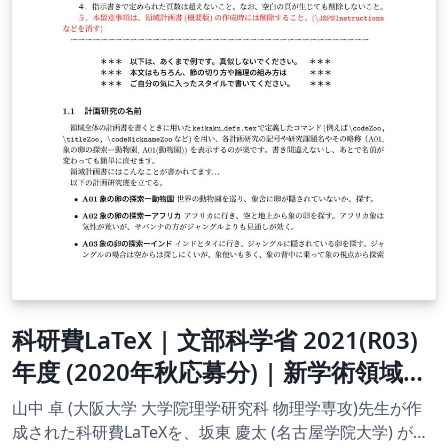
科研費LaTeX | 文部科学省 2021(R03)
年度 (2020年秋応募分) | 新学術領域研
究 | 学術変革領域研究(B) (領域計画書
山中 卓 (大阪大学 大学院理学研究科 物理学専攻)先生が作
(概要版)) 書き方マニュアル |
成された科研費LaTeXを、坂東 慶太 (名古屋学院大学) が了