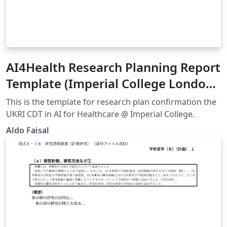
AI4Health Research Planning Report
Template (Imperial College London)
V1.0
This is the template for research plan confirmation the
UKRI CDT in AI for Healthcare @ Imperial College.
Aldo Faisal