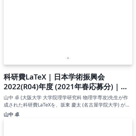
科研費LaTeX | 日本学術振興会
2022(R04)年度 (2021年春応募分) | 特
別研究員 RPD | 2021.02.12
山中 卓 (大阪大学 大学院理学研究科 物理学専攻)先生が作
成された科研費LaTeXを、坂東 慶太 (名古屋学院大学) が了
承を得てテンプレート登録しています。 詳細はこちら↓を
山中 卓
ご確認ください。 http://osksn2.hep.sci.osaka-
u.ac.jp/~taku/kakenhiLaTeX/