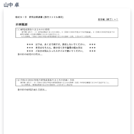
承を得てテンプレート登録しています。 詳細はこちら↓を
2020.12.03
山中 卓
ご確認ください。 http://osksn2.hep.sci.osaka-
u.ac.jp/~taku/kakenhiLaTeX/