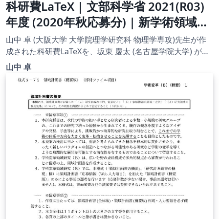
科研費LaTeX | 文部科学省 2021(R03)
年度 (2020年秋応募分) | 新学術領域研
究 | 学術変革領域研究(B) (計画研究) |
山中 卓 (大阪大学 大学院理学研究科 物理学専攻)先生が作
2020.12.03
成された科研費LaTeXを、坂東 慶太 (名古屋学院大学) が了
承を得てテンプレート登録しています。 詳細はこちら↓を
山中 卓
ご確認ください。 http://osksn2.hep.sci.osaka-
u.ac.jp/~taku/kakenhiLaTeX/