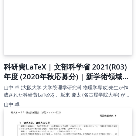
科研費LaTeX | 文部科学省 2021(R03)
年度 (2020年秋応募分) | 新学術領域研
究（終了研究領域) | 2020.09.02
山中 卓 (大阪大学 大学院理学研究科 物理学専攻)先生が作
成された科研費LaTeXを、坂東 慶太 (名古屋学院大学) が了
承を得てテンプレート登録しています。 詳細はこちら↓を
山中 卓
ご確認ください。 http://osksn2.hep.sci.osaka-
u.ac.jp/~taku/kakenhiLaTeX/