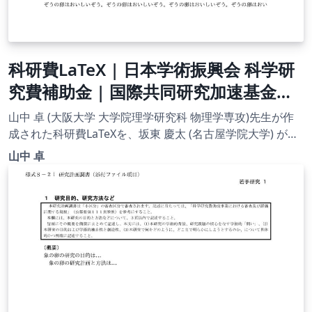
科研費LaTeX | 日本学術振興会 科学研
究費補助金 | 国際共同研究加速基金
（帰国発展研究）(2020年度用) |
山中 卓 (大阪大学 大学院理学研究科 物理学専攻)先生が作
2020.09.02
成された科研費LaTeXを、坂東 慶太 (名古屋学院大学) が了
承を得てテンプレート登録しています。 詳細はこちら↓を
山中 卓
ご確認ください。 http://osksn2.hep.sci.osaka-
u.ac.jp/~taku/kakenhiLaTeX/