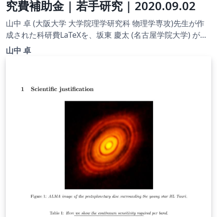
究費補助金 | 若手研究 | 2020.09.02
山中 卓 (大阪大学 大学院理学研究科 物理学専攻)先生が作
成された科研費LaTeXを、坂東 慶太 (名古屋学院大学) が了
承を得てテンプレート登録しています。 詳細はこちら↓を
山中 卓
ご確認ください。 http://osksn2.hep.sci.osaka-
u.ac.jp/~taku/kakenhiLaTeX/