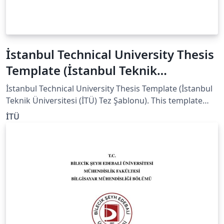
İstanbul Technical University Thesis
Template (İstanbul Teknik
Üniversitesi (İTÜ) Tez Şablonu)
İstanbul Technical University Thesis Template (İstanbul
Teknik Üniversitesi (İTÜ) Tez Şablonu). This template
exists on ITU official website
İTÜ
(https://lee.itu.edu.tr/belgeler ) as a Word file, therefore
i would like to share it as LaTeX with you to be easier
writing and modifying.