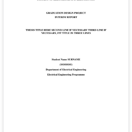
https://fbe.erciyes.edu.tr/tr/yuksek-lisans-formlari-
turkce-ingilizce Doktora Formları:
https://fbe.erciyes.edu.tr/tr/doktora-formlari-turkce-
ingilizce This is the official LaTeX/Overleaf graduate
thesis template for Erciyes University Graduate School
of Natural and Applied Sciences. It is based on the
official thesis formatting rules and the “Lisansüstü Tez
Yazım Kılavuzu” published by the institute. The template
was prepared by Gökhan Azizoğlu in accordance with
the official formatting requirements of Erciyes
University Graduate School of Natural and Applied
Sciences.