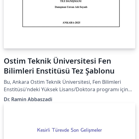
Ostim Teknik Üniversitesi Fen
Bilimleri Enstitüsü Tez Şablonu
Bu, Ankara Ostim Teknik Üniversitesi, Fen Bilimleri
Enstitüsü'ndeki Yüksek Lisans/Doktora programı için
bir tez şablonudur. Official university or department
Dr. Ramin Abbaszadi
webpage containing the guidelines:
https://fbe.ostimteknik.edu.tr/tez-yazm-sablonu