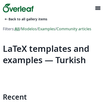
menu
arrow_left_alt
Back to all gallery items
Filters:
All
/
Modelos
/
Examples
/
Community articles
LaTeX templates and
examples — Turkish
Recent