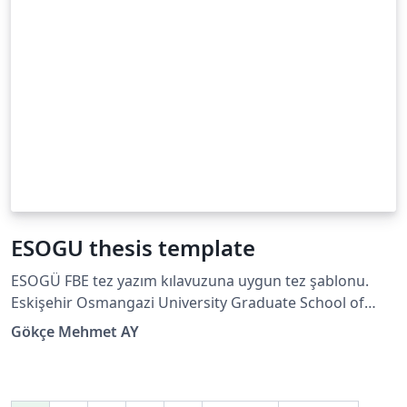
ESOGU thesis template
ESOGÜ FBE tez yazım kılavuzuna uygun tez şablonu.
Eskişehir Osmangazi University Graduate School of
Natural and Applied Sciences thesis template
Gökçe Mehmet AY