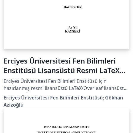
Erciyes Üniversitesi Fen Bilimleri
Enstitüsü Lisansüstü Resmi LaTeX
Tez Şablonu / Official Thesis
Erciyes Üniversitesi Fen Bilimleri Enstitüsü için
Template
hazırlanmış resmi lisansüstü LaTeX/Overleaf lisansüstü
tez şablonudur. Şablon, Fen Bilimleri Enstitüsünün resmi
Erciyes Üniversitesi Fen Bilimleri Enstitüsü; Gökhan
tez yazım kurallarına ve “Lisansüstü Tez Yazım
Azizoğlu
Kılavuzu”na uygun olarak hazırlanmıştır. Şablon, Erciyes
Üniversitesi Fen Bilimleri Enstitüsünün resmi
sayfalarında “LATEX TEZ ŞABLONU” olarak
yayımlanmıştır: Yüksek Lisans Formları: