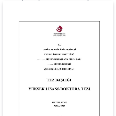
guidelines provided by the institute. The template
strictly follows the formatting, structure, and
submission requirements defined in the official guide.
Official guideline source:
https://lee.eskisehir.edu.tr/tr/Icerik/Detay/tez-yazim-
sablonu-tr-en This template is intended to help
students prepare their theses in full compliance with
the institutional standards. Bu şablon, Eskişehir Teknik
Üniversitesi Lisansüstü Eğitim Enstitüsü’nün resmî tez
yazım şablonudur. Şablon, enstitü tarafından
yayımlanan resmî tez yazım kılavuzuna uygun olarak
hazırlanmıştır ve kılavuzda belirtilen biçimsel ve yapısal
kuralları eksiksiz şekilde karşılamaktadır. Resmî kılavuz:
https://lee.eskisehir.edu.tr/tr/Icerik/Detay/tez-yazim-
sablonu-tr-en