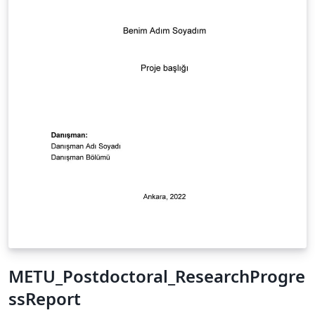
METU_Postdoctoral_ResearchProgre
ssReport