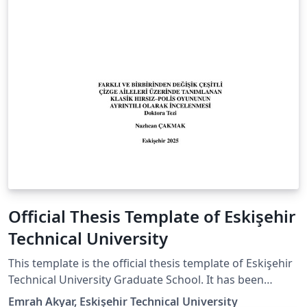
Official Thesis Template of Eskişehir
Technical University
This template is the official thesis template of Eskişehir
Technical University Graduate School. It has been
prepared in accordance with the official thesis writing
Emrah Akyar, Eskişehir Technical University