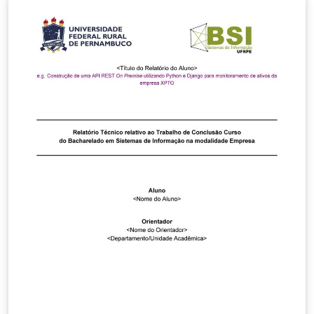
by UFRPE faculty. Pre-configured for the Department of
Mathematics (DM), with style guidelines for pure and
applied mathematics (functional analysis, PDEs,
variational methods, numerical analysis). Covers all
mandatory fields of Art. 10 (items I–XIV) of Resolution
361/2021: title, duration, CNPq classification, research
lines, keywords, research group, participants, abstract,
introduction, objectives, methodology, contributions,
schedule with responsible parties, and bibliography
(ABNT format via abntex2cite). Official submission
guidelines: https://seg.ufrpe.br/content/res-no-3612021
— Resolution CEPE/UFRPE No. 361/2021 governs
research project registration at NUPESQ/IPÊ (UFRPE's
research office).