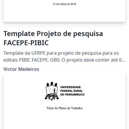
Template Projeto de pesquisa
FACEPE-PIBIC
Template da UFRPE para projeto de pesquisa para os
editais PIBIC FACEPE. OBS: O projeto deve conter até 08
(oito) páginas, excetuando-se a capa e incluindo-se as
Victor Medeiros
referências.