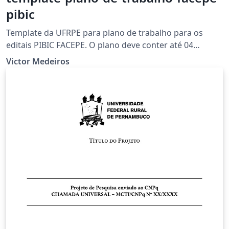
pibic
Template da UFRPE para plano de trabalho para os
editais PIBIC FACEPE. O plano deve conter até 04
(quatro) páginas, excetuando-se a capa e incluindo-se
Victor Medeiros
as referências.