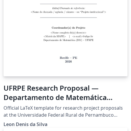
UFRPE Research Proposal —
Departamento de Matemática
(Resolução CEPE 361-2021)
Official LaTeX template for research project proposals
at the Universidade Federal Rural de Pernambuco
(UFRPE), compliant with Resolution CEPE/UFRPE No.
Leon Denis da Silva
361/2021, which governs research projects coordinated