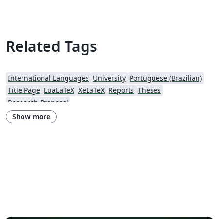
Related Tags
International Languages
University
Portuguese (Brazilian)
Title Page
LuaLaTeX
XeLaTeX
Reports
Theses
Research Proposal
Show more