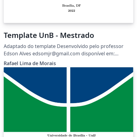
Template UnB - Mestrado
Adaptado do template Desenvolvido pelo professor
Edson Alves edsomjr@gmail.com disponível em:
https://pt.overleaf.com/latex/templates/template-tcc-
Rafael Lima de Morais
fga-unb/zjpgmkxhzdmj