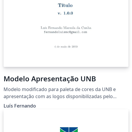
Modelo Apresentação UNB
Modelo modificado para paleta de cores da UNB e
apresentação com as logos disponibilizadas pelo
próprio site da Universidade. #Universidade de Brasília
Luís Fernando
(UnB) #FGA