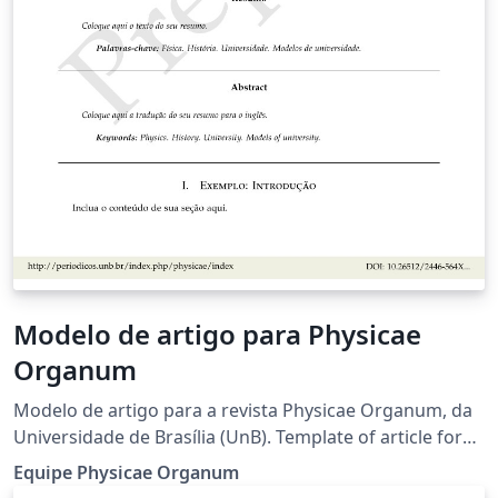
Modelo de artigo para Physicae
Organum
Modelo de artigo para a revista Physicae Organum, da
Universidade de Brasília (UnB). Template of article for
the Physicae Organum journal, of the University of
Equipe Physicae Organum
Brasilia. Criadores originais deste modelo (2019):