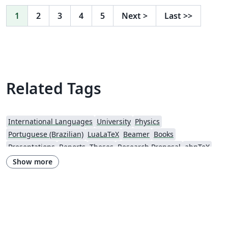
1
2
3
4
5
Next
>
Last
>>
Related Tags
International Languages
University
Physics
Portuguese (Brazilian)
LuaLaTeX
Beamer
Books
Presentations
Reports
Theses
Research Proposal
abnTeX
Journal articles
Show more