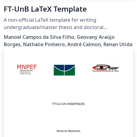
FT-UnB LaTeX Template
A non-official LaTeX template for writing
undergraduate/master thesis and doctoral
dissertations for academics at the Faculdade de
Manoel Campos da Silva Filho, Geovany Araújo
Tecnologia - FT (Technology Faculty) from Universidade
Borges, Nathalie Pinheiro, André Calmon, Renan Utida
de Brasília - UnB (Brasília University). The template is
also available at https://github.com/manoelcampos/ft-
unb-latex-template