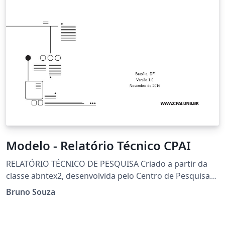
mathematics for children in the classroom.
Modelo - Relatório Técnico CPAI
RELATÓRIO TÉCNICO DE PESQUISA Criado a partir da
classe abntex2, desenvolvida pelo Centro de Pesquisa
em Arquitetura da Informação (CPAI)
Bruno Souza