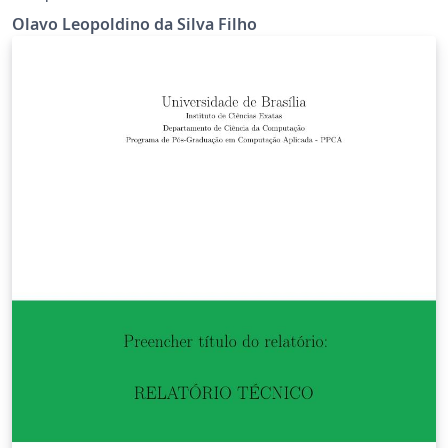
Brasília (MNPEF-UnB).
Olavo Leopoldino da Silva Filho