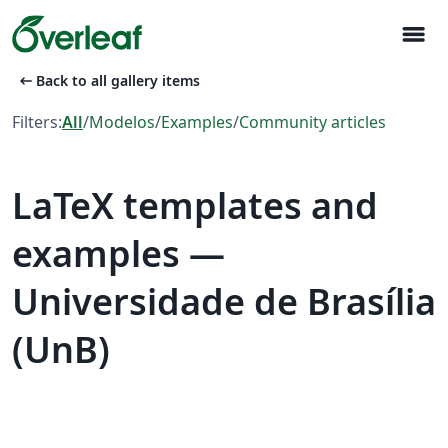
menu
arrow_left_alt
Back to all gallery items
Filters:
All
/
Modelos
/
Examples
/
Community articles
LaTeX templates and
examples —
Universidade de Brasília
(UnB)