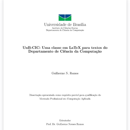
Leonardo Luiz e Castro, Olavo Leopoldino da Silva Filho,
Fábio Luís de Oliveira Paula, Marcello Ferreira.