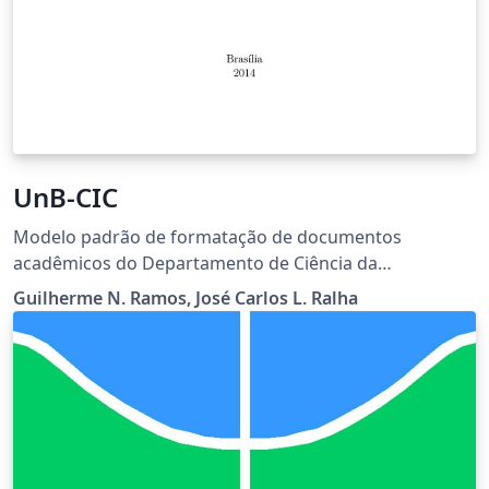
UnB-CIC
Modelo padrão de formatação de documentos
acadêmicos do Departamento de Ciência da
Computação da Universidade de Brasília. Este modelo
Guilherme N. Ramos, José Carlos L. Ralha
existe para padronizar a formatação dos documentos,
portanto evite modificar a classe ou usar
configurações/pacotes diferentes dos definidos.