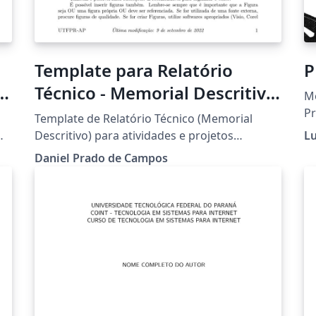
Template para Relatório
P
Técnico - Memorial Descritivo
Mo
- UTFPR
P
Template de Relatório Técnico (Memorial
da
m
Descritivo) para atividades e projetos
Lu
Pa
desenvolvido em aulas práticas.
Daniel Prado de Campos