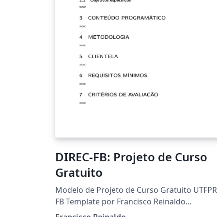
DIREC-FB: Projeto de Curso
Gratuito
Modelo de Projeto de Curso Gratuito UTFPR
FB Template por Francisco Reinaldo
(https://orcid.org/0000-0001-6161-6755)
Francisco Reinaldo