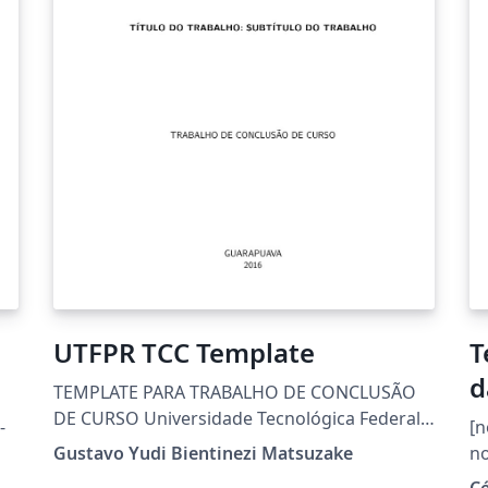
UTFPR TCC Template
T
d
TEMPLATE PARA TRABALHO DE CONCLUSÃO
DE CURSO Universidade Tecnológica Federal
-
[n
do Paraná - UTFPR Customização da classe
Gustavo Yudi Bientinezi Matsuzake
norm
abnTeX2 para as normas da UTFPR Projeto
do
Cé