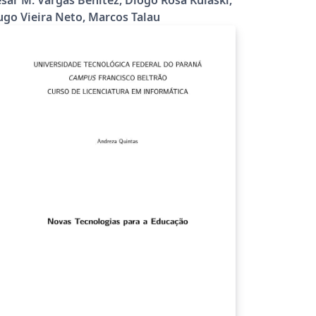
tp://normas-utf-tex.sf.net
go Vieira Neto, Marcos Talau