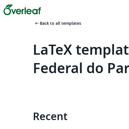
arrow_left_alt
Back to all templates
LaTeX templat
Federal do Pa
Recent