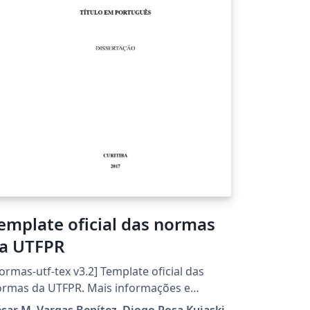
emplate oficial das normas
a UTFPR
ormas-utf-tex v3.2] Template oficial das
as da UTFPR. Mais informações e
wnload para versão desktop acesse
sar M. Vargas Benítez, Diogo Rosa Kuiaski,