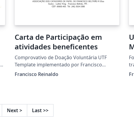
Carta de Participação em
U
atividades beneficentes
M
T
Comprovativo de Doação Voluntária UTF
Fo
G
Template implementado por Francisco
tr
Reinaldo (https://orcid.org/0000-0001-6161-
já
Francisco Reinaldo
Fr
6755)
32
(http://lattes.cnpq.br/7401534350061823)
Agradecimentos a Overleaf pela
oportunidade Curso de Licenciatura em
Informática - Francisco Beltrão/PR Atividades
Next
>
Last
>>
complementares