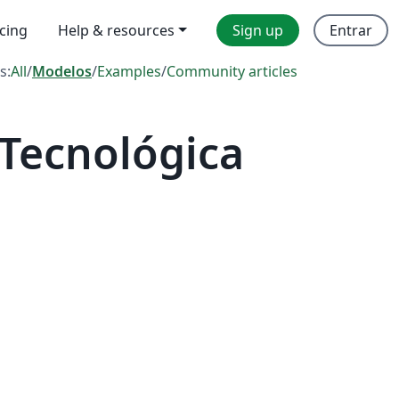
icing
Help & resources
Sign up
Entrar
s:
All
/
Modelos
/
Examples
/
Community articles
Tecnológica