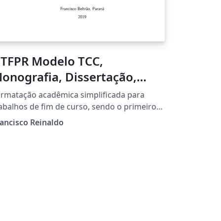
TFPR Modelo TCC,
onografia, Dissertação,
ese com pdf-a-3b versao
rmatação acadêmica simplificada para
oldenDragon
abalhos de fim de curso, sendo o primeiro
 feito no BR em LaTeX com PDF-A/3b. Versao
ancisco Reinaldo
.