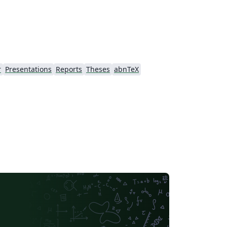
r
Presentations
Reports
Theses
abnTeX