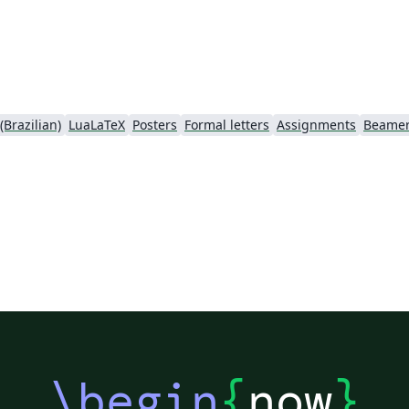
Brazilian)
LuaLaTeX
Posters
Formal letters
Assignments
Beame
\begin
{
now
}