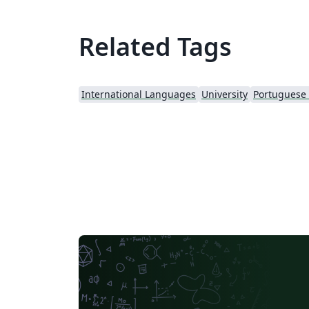
Related Tags
International Languages
University
Portuguese (