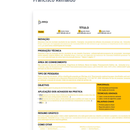
(http://lattes.cnpq.br/7401534350061823) Tue
Oct 17 01:55:47 -02 2017 versao1 Nota: não
compatibilizei com abntex2, mas penso em
deixar um dia :) Agradecimentos a Overleaf
pela oportunidade