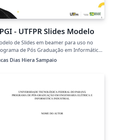
PGI - UTFPR Slides Modelo
delo de Slides em beamer para uso no
rograma de Pós Graduação em Informática
 Universidade Tecnológica Federal do
cas Dias Hiera Sampaio
raná Campus Cornélio Procópio.