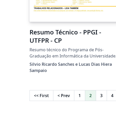
Resumo Técnico - PPGI -
UTFPR - CP
Resumo técnico do Programa de Pós-
Graduação em Informática da Universidade
Tecnológica Federal do Paraná - Campus
Silvio Ricardo Sanches e Lucas Dias Hiera
Cornélio Procópio.
Sampaio
<<
First
<
Prev
1
2
3
4