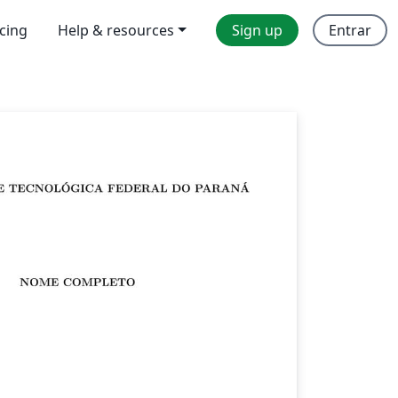
icing
Help & resources
Sign up
Entrar