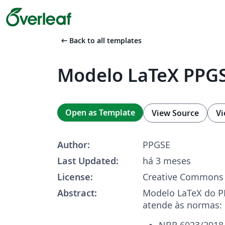
arrow_left_alt
Back to all templates
Modelo LaTeX PPG
Open as Template
View Source
Vi
Author:
PPGSE
Last Updated:
há 3 meses
License:
Creative Commons 
Abstract:
Modelo LaTeX do P
atende às normas:
NBR 6023/2018 