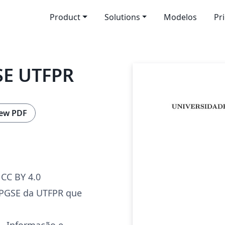
Product
Solutions
Modelos
Pr
SE UTFPR
ew PDF
CC BY 4.0
PGSE da UTFPR que
- Informação e