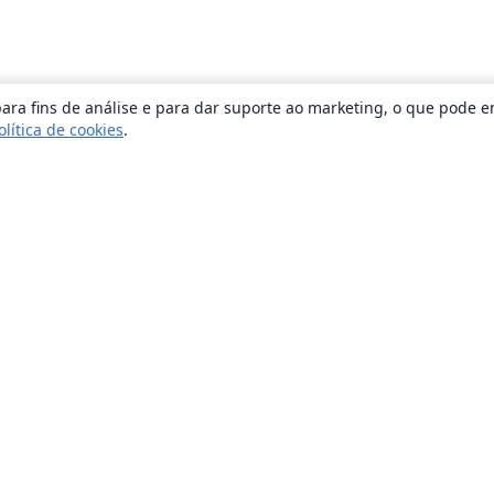
ara fins de análise e para dar suporte ao marketing, o que pode e
olítica de cookies
.
Sobre
About us
Careers
Blog
Solutions