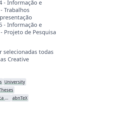
 - Informação e
- Trabalhos
Apresentação
 - Informação e
 Projeto de Pesquisa
 selecionadas todas
as Creative
s
University
Theses
Universidade Tecnológica Federal do Paraná (UTFPR)
abnTeX