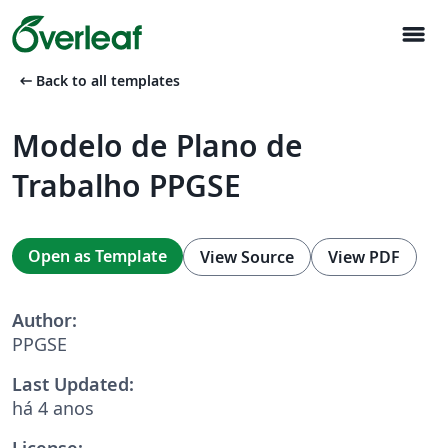
menu
arrow_left_alt
Back to all templates
Modelo de Plano de
Trabalho PPGSE
Open as Template
View Source
View PDF
Author:
PPGSE
Last Updated:
há 4 anos
License: