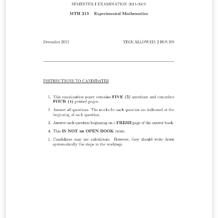
citações. Science Project at school 2017-FAPEAM
View:https://www.overleaf.com/read/bmbsmqkxwndn