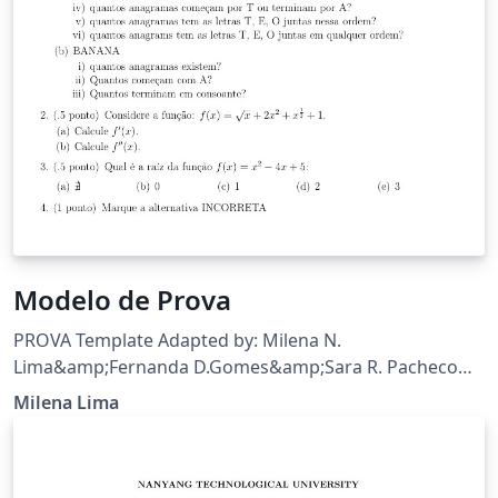
Modelo de Prova
PROVA Template Adapted by: Milena N.
Lima&amp;Fernanda D.Gomes&amp;Sara R. Pacheco
Autor:Hirschhorn,Philip(Using the exam document
Milena Lima
class) Adaptations: Tradução da tabela de pontuação;
Inclusão de "meios" em forma decimal nos valores
pontuais %das questões; Inclusão de Referências e