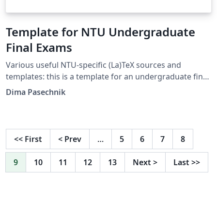
Template for NTU Undergraduate
Final Exams
Various useful NTU-specific (La)TeX sources and
templates: this is a template for an undergraduate final
exams in LaTeX.
Dima Pasechnik
<<
First
<
Prev
…
5
6
7
8
9
10
11
12
13
Next
>
Last
>>