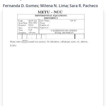
Science Project at school 2017-FAPEAM
Fernanda D. Gomes; Milena N. Lima; Sara R. Pacheco
View:https://www.overleaf.com/read/dxgbzpgvcgtj