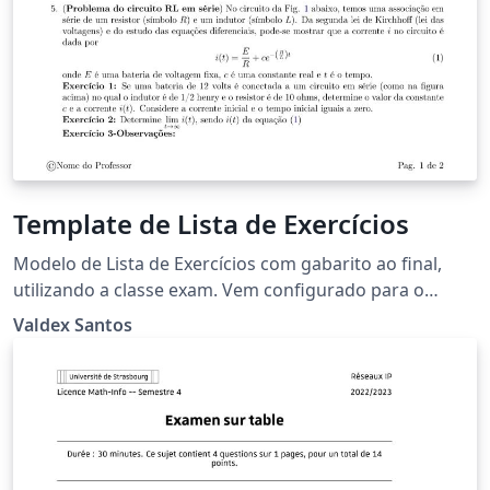
Template de Lista de Exercícios
Modelo de Lista de Exercícios com gabarito ao final,
utilizando a classe exam. Vem configurado para o
Ensino Superior, mas se adapta automaticamente para
Valdex Santos
ser utilizado no Ensino fundamental ou médio (basta
comentar a linha indicada no arquivo InfGerais).