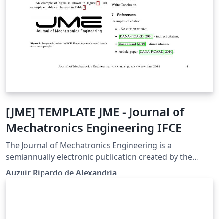
[JME] TEMPLATE JME - Journal of
Mechatronics Engineering IFCE
The Journal of Mechatronics Engineering is a
semiannually electronic publication created by the
Federal Institute of Ceará - IFCE. The aim of this work is
Auzuir Ripardo de Alexandria
to contribute to the dissemination of knowledge
through the publication of scientific papers
(unpublished and original articles, reviews and scientific
notes) in English language. Through this, work the