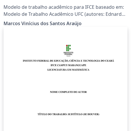
Modelo de trabalho acadêmico para IFCE baseado em:
Modelo de Trabalho Acadêmico UFC (autores: Ednardo
Moreira Rodrigues; Alan Batista de Oliveira)
Marcos Vinícius dos Santos Araújo