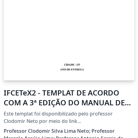
IFCETeX2 - TEMPLAT DE ACORDO
COM A 3ª EDIÇÃO DO MANUAL DE
NORMALIZAÇÃO DO IFCE
Este templat foi disponibilizado pelo professor
Clodomir Neto por meio do link
https://github.com/clodomirneto do GitHub.
Professor Clodomir Silva Lima Neto; Professor