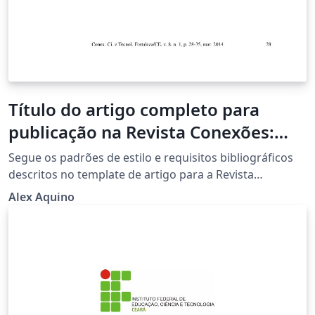
Título do artigo completo para
publicação na Revista Conexões:
Ciência e Tecnologia do Instituto
Segue os padrões de estilo e requisitos bibliográficos
Federal do Ceará - IFCE
descritos no template de artigo para a Revista
Conexões Ciência e Tecnologia. (Utlizando como base o
Alex Aquino
modelo LaTeX do site).