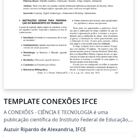
TEMPLATE CONEXÕES IFCE
A CONEXÕES - CIÊNCIA E TECNOLOGIA é uma
publicação científica do Instituto Federal de Educação,
Ciência e Tecnologia do Ceará (IFCE) que tem como
Auzuir Ripardo de Alexandria, IFCE
objetivo publicar artigos que contribuam para o estudo