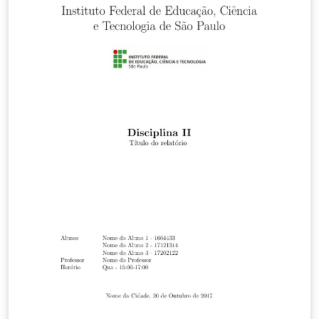
editorial board of the journal invites researchers,
professionals, undergraduate and graduate students
to share their experiences with the scientific and
academic community through our electronic journal.