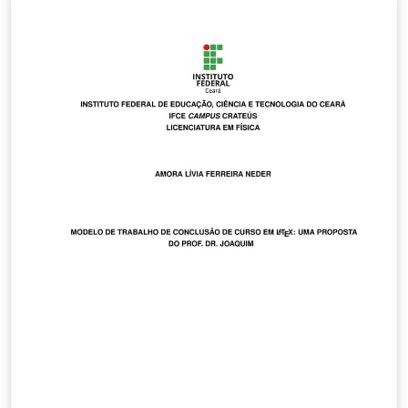
de temas interdisciplinares e áreas afins. O periódico
recebe contribuições em português e inglês. A Revista
CONEXÕES - CIÊNCIA E TECNOLOGIA é indexada nas
seguintes bases: Sistema eletrônico de editoração de
revistas do IBICT (SEER) e no LATINDEX –
http://www.latindex.unam.mx ISSN 1982-176X (versão
impressa) ISSN 2176-0144 (versão on-line)