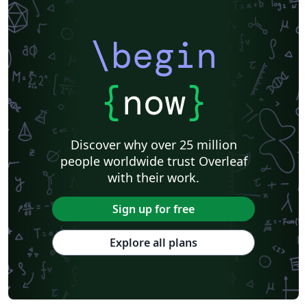
\begin
{
now
}
Discover why over 25 million
people worldwide trust Overleaf
with their work.
Sign up for free
Explore all plans