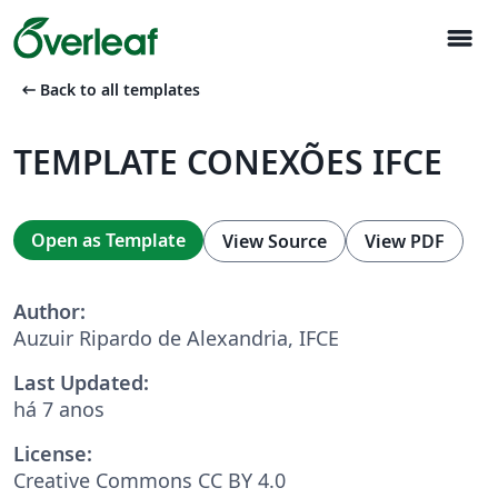
menu
arrow_left_alt
Back to all templates
TEMPLATE CONEXÕES IFCE
Open as Template
View Source
View PDF
Author:
Auzuir Ripardo de Alexandria, IFCE
Last Updated:
há 7 anos
License:
Creative Commons CC BY 4.0