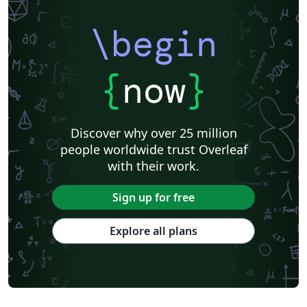
Institut de physique du globe de Paris
Université de Lille
Université Paris Nanterre
Université de Mons
\begin
Université Paris Cité
Université libre de Bruxelles (ULB)
Journal articles
{
now
}
Discover why over 25 million
people worldwide trust Overleaf
with their work.
Sign up for free
Explore all plans