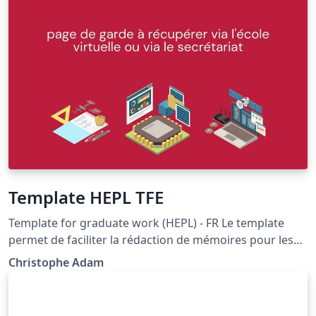
Template HEPL TFE
Template for graduate work (HEPL) - FR Le template
permet de faciliter la rédaction de mémoires pour les
étudiants de master. Elle fournit également des
Christophe Adam
exemples en LaTeX pour faciliter l'apprentissage et
permet également d'accélérer le processus d'écriture
par une mise en page fixe et simple mais