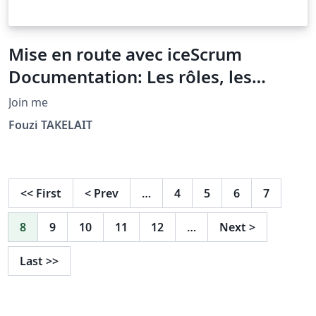
Mise en route avec iceScrum
Documentation: Les rôles, les
équipes et les projets
Join me
Fouzi TAKELAIT
<<
First
<
Prev
…
4
5
6
7
8
9
10
11
12
…
Next
>
Last
>>