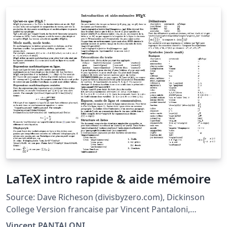
LaTeX intro rapide & aide mémoire
Source: Dave Richeson (divisbyzero.com), Dickinson
College Version francaise par Vincent Pantaloni,
prof.pantaloni.free.fr Traduction, correction et
Vincent PANTALONI