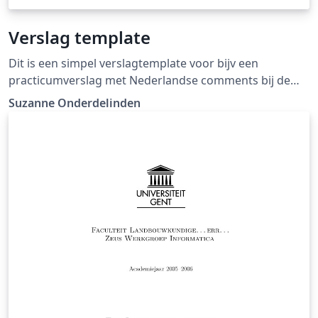
Verslag template
Dit is een simpel verslagtemplate voor bijv een
practicumverslag met Nederlandse comments bij de
packages. Ook is de taal ingesteld in het Nederlands.
Suzanne Onderdelinden
De template gebruikt sans lettertype, die is wat
professioneler dan de standaard. Succes!