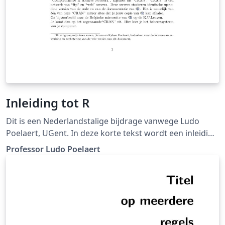
Inleiding tot R
Dit is een Nederlandstalige bijdrage vanwege Ludo
Poelaert, UGent. In deze korte tekst wordt een inleiding
tot de taal R gegeven. U mag de tekst vrij gebruiken
Professor Ludo Poelaert
onder het Creative Commons CC BY 4.0 . Succes ermee.