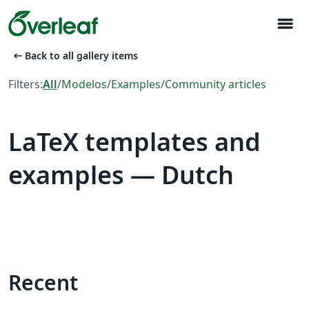
menu
arrow_left_alt
Back to all gallery items
Filters:
All
/
Modelos
/
Examples
/
Community articles
LaTeX templates and
examples — Dutch
Recent