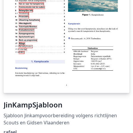
van het eindresultaat van deze afleiding, ging Dirk
Danckaert op zoek naar een compactere verklaring. Die
vond hij door de vectorruimte van Ed Copland uit te
breiden tot een inproductruimte.
JinKampSjabloon
Sjabloon Jinkampvoorbereiding volgens richtlijnen
Scouts en Gidsen Vlaanderen
rafael