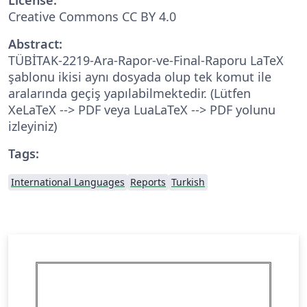
Creative Commons CC BY 4.0
Abstract:
TÜBİTAK-2219-Ara-Rapor-ve-Final-Raporu LaTeX
şablonu ikisi aynı dosyada olup tek komut ile
aralarında geçiş yapılabilmektedir. (Lütfen
XeLaTeX --> PDF veya LuaLaTeX --> PDF yolunu
izleyiniz)
Tags:
International Languages
Reports
Turkish