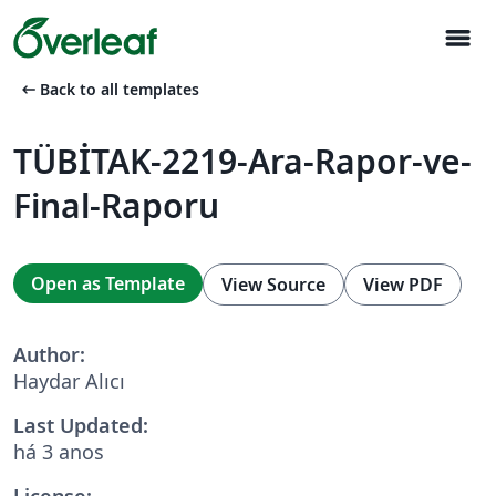
menu
arrow_left_alt
Back to all templates
TÜBİTAK-2219-Ara-Rapor-ve-
Final-Raporu
Open as Template
View Source
View PDF
Author:
Haydar Alıcı
Last Updated:
há 3 anos
License: