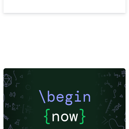
\begin
{
now
}