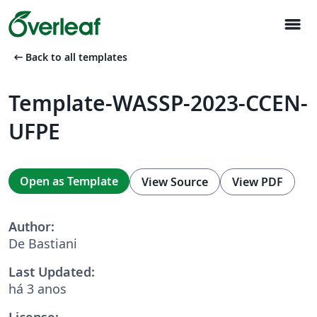
menu
arrow_left_alt
Back to all templates
Template-WASSP-2023-CCEN-
UFPE
Open as Template
View Source
View PDF
Author:
De Bastiani
Last Updated:
há 3 anos
License: