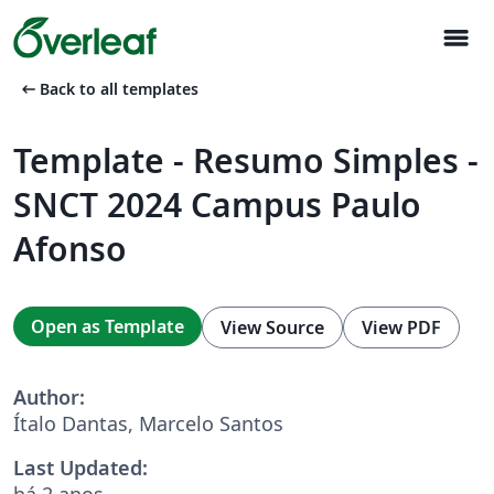
menu
arrow_left_alt
Back to all templates
Template - Resumo Simples -
SNCT 2024 Campus Paulo
Afonso
Open as Template
View Source
View PDF
Author:
Ítalo Dantas, Marcelo Santos
Last Updated:
há 2 anos