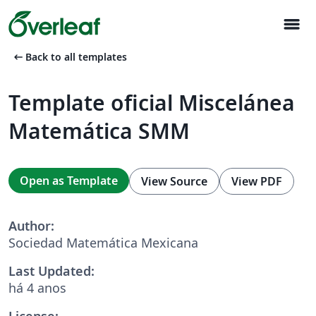
menu
arrow_left_alt
Back to all templates
Template oficial Miscelánea
Matemática SMM
Open as Template
View Source
View PDF
Author:
Sociedad Matemática Mexicana
Last Updated:
há 4 anos
License: