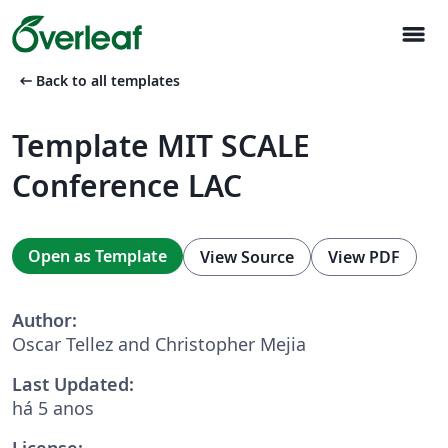
menu
arrow_left_alt
Back to all templates
Template MIT SCALE
Conference LAC
Open as Template
View Source
View PDF
Author:
Oscar Tellez and Christopher Mejia
Last Updated:
há 5 anos
License: