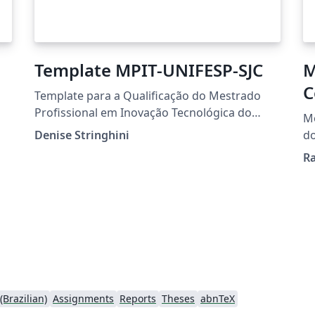
Template MPIT-UNIFESP-SJC
M
C
Template para a Qualificação do Mestrado
I
Profissional em Inovação Tecnológica do
Mo
ICT/Unifesp (Campus São José dos Campos).
Denise Stringhini
do
de
Ra
Brazilian)
Assignments
Reports
Theses
abnTeX