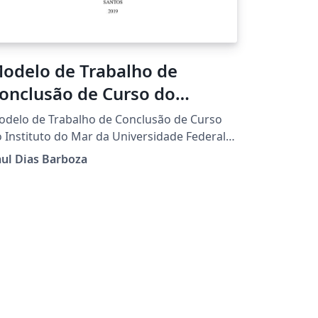
odelo de Trabalho de
onclusão de Curso do
nstituto do Mar da UNIFESP
delo de Trabalho de Conclusão de Curso
 Instituto do Mar da Universidade Federal
 São Paulo.
ul Dias Barboza