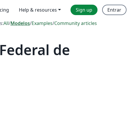
icing
Help & resources
Sign up
Entrar
s:
All
/
Modelos
/
Examples
/
Community articles
Federal de