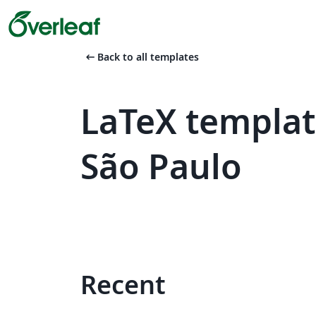
arrow_left_alt
Back to all templates
LaTeX templat
São Paulo
Recent