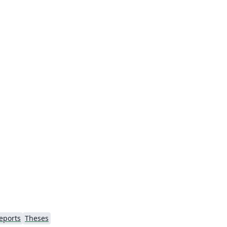
eports
Theses