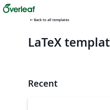
arrow_left_alt
Back to all templates
LaTeX templat
Recent