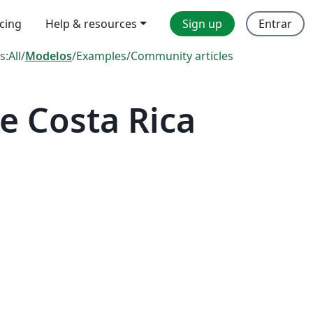
icing
Help & resources
Sign up
Entrar
s:
All
/
Modelos
/
Examples
/
Community articles
e Costa Rica