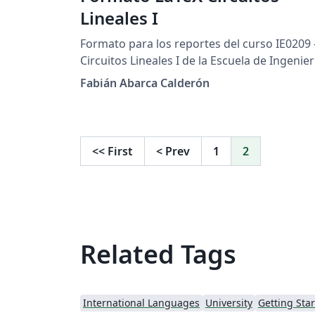
Lineales I
Formato para los reportes del curso IE0209 
Circuitos Lineales I de la Escuela de Ingenier
Eléctrica de la Universidad de Costa Rica. Se
Fabián Abarca Calderón
explican los conceptos básicos de LaTeX jun
con algunas herramientas útiles.
<<
First
<
Prev
1
2
Related Tags
International Languages
University
Getting Sta