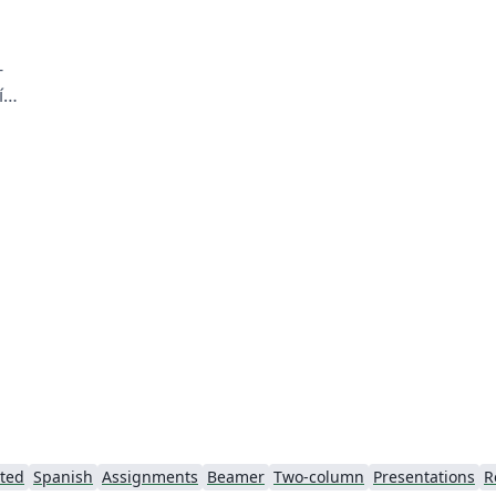
-
ía
to
rted
Spanish
Assignments
Beamer
Two-column
Presentations
R