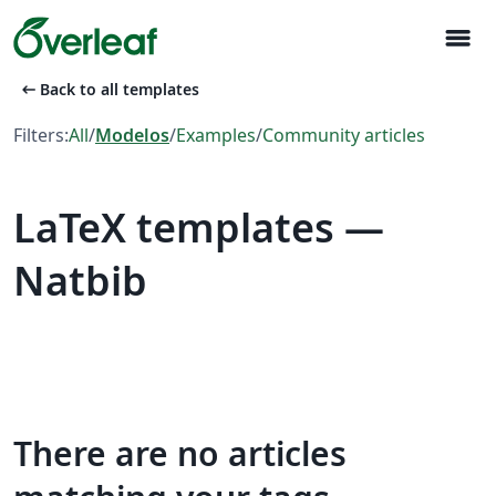
menu
arrow_left_alt
Back to all templates
Filters:
All
/
Modelos
/
Examples
/
Community articles
LaTeX templates —
Natbib
There are no articles