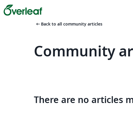
arrow_left_alt
Back to all community articles
Community art
There are no articles 