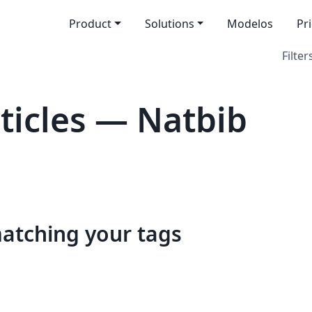
Product
Solutions
Modelos
Pr
Filter
icles — Natbib
matching your tags