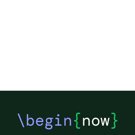
\begin
{
now
}