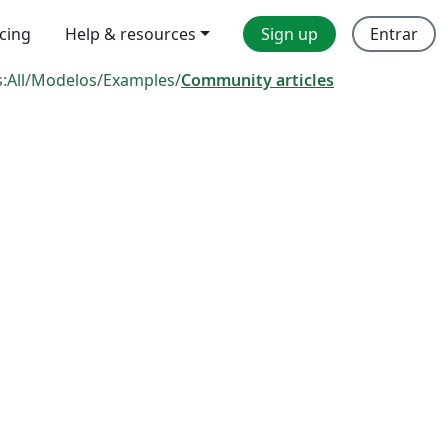
icing
Help & resources
Sign up
Entrar
s:
All
/
Modelos
/
Examples
/
Community articles