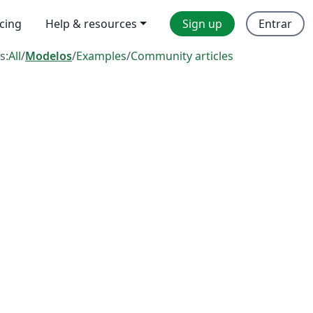
icing
Help & resources
Sign up
Entrar
s:
All
/
Modelos
/
Examples
/
Community articles