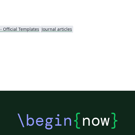
- Official Templates
Journal articles
\begin
{
now
}