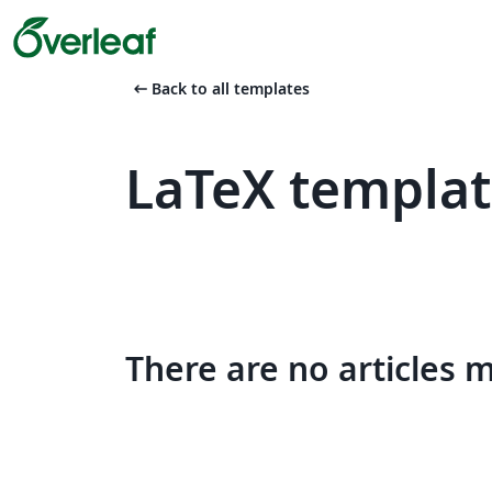
arrow_left_alt
Back to all templates
LaTeX templat
There are no articles 