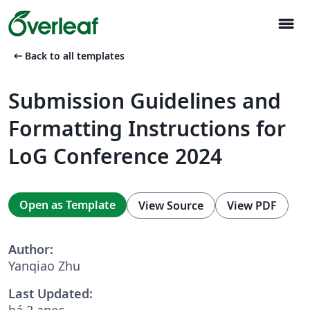
menu
arrow_left_alt
Back to all templates
Submission Guidelines and
Formatting Instructions for
LoG Conference 2024
Open as Template
View Source
View PDF
Author:
Yanqiao Zhu
Last Updated:
há 2 anos