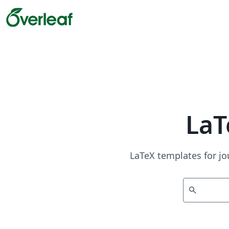
LaT
LaTeX templates for jo
search