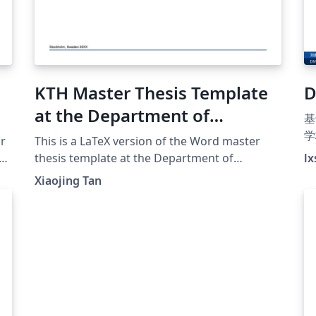
KTH Master Thesis Template
D
at the Department of
基
Engineering Design
学
r
This is a LaTeX version of the Word master
（
u,
thesis template at the Department of
lx
5
Engineering Design with KTH uniform degree
Xiaojing Tan
#
project covers. If there is any inconsistency,
do
please refer to the original Word template
-
and Handbook for Masters Thesis Projects at
the Department of Engineering Design (2020-
21). If you have any suggestions about this
template, please get in touch with xta@kth.se.