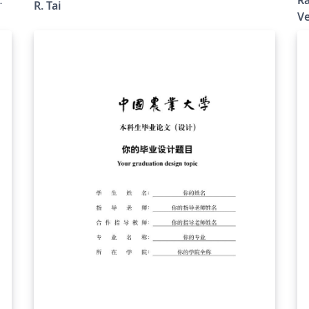
R. Tai
Pa
Ve
Sã