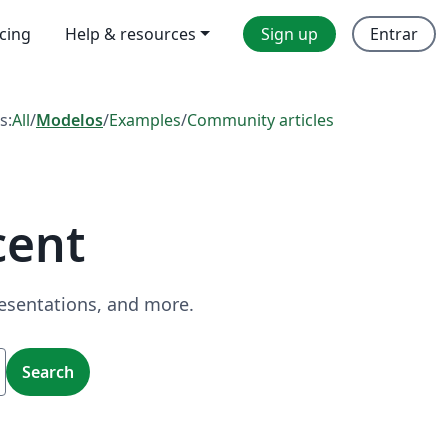
icing
Help & resources
Sign up
Entrar
s:
All
/
Modelos
/
Examples
/
Community articles
cent
resentations, and more.
Search