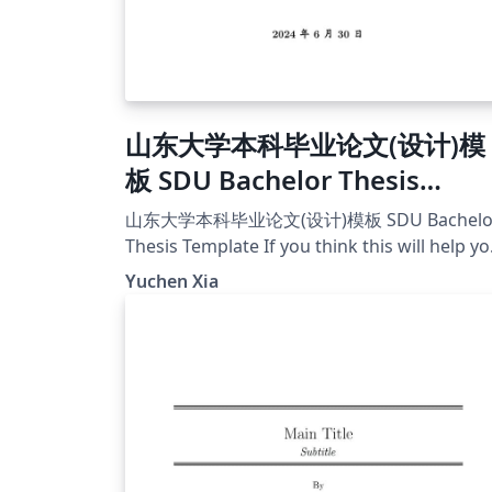
山东大学本科毕业论文(设计)模
板 SDU Bachelor Thesis
Template
山东大学本科毕业论文(设计)模板 SDU Bachelo
Thesis Template If you think this will help yo
I'd appreciate it if you can give a star on this
Yuchen Xia
project's github
page[https://github.com/MonsterXia/Shan
ng-University-Undergraduate-Thesis-Design
Template].