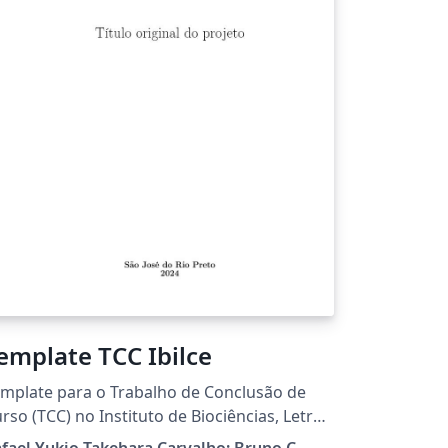
emplate TCC Ibilce
mplate para o Trabalho de Conclusão de
rso (TCC) no Instituto de Biociências, Letras
Ciências Exatas da Universidade Estadual
fael Yukio Takehara Carvalho; Bruno C.