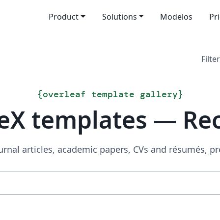
Product
Solutions
Modelos
Pr
Filter
{
overleaf template gallery
}
eX templates — Re
urnal articles, academic papers, CVs and résumés, p
Search