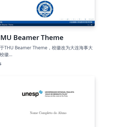
MU Beamer Theme
于THU Beamer Theme，校徽改为大连海事大
校徽
https://www.urongda.com/logos/41210101
s
1/），主题配色改为海大蓝（RGB编号
044ca4）。