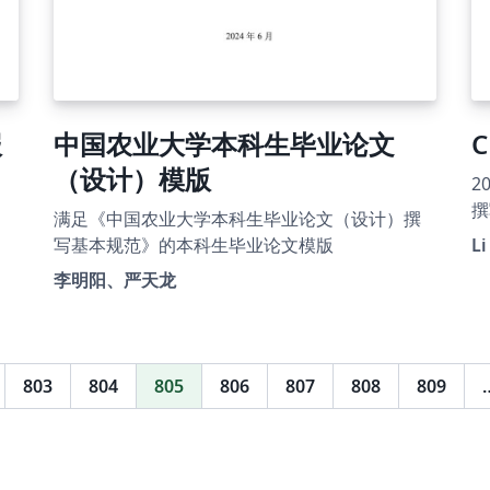
报
中国农业大学本科生毕业论文
C
（设计）模版
2
撰
满足《中国农业大学本科生毕业论文（设计）撰
见
写基本规范》的本科生毕业论文模版
Li
下
李明阳、严天龙
学
的
L
$
803
804
805
806
807
808
809
外
的
O
L