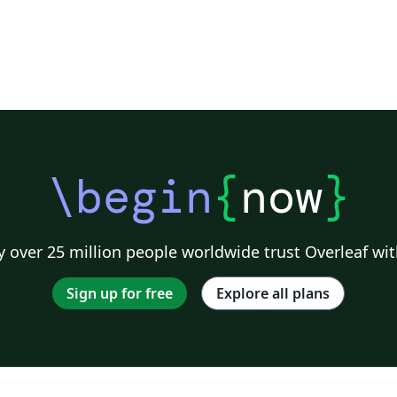
动
/
标
模
查
度，隧
时
内
\begin
{
now
}
 over 25 million people worldwide trust Overleaf wit
Sign up for free
Explore all plans