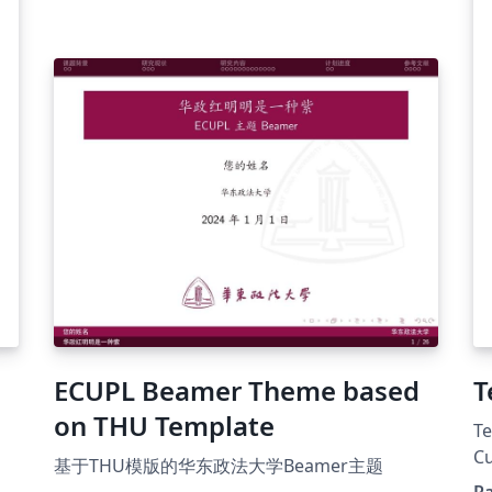
ECUPL Beamer Theme based
T
on THU Template
Te
Cu
基于THU模版的华东政法大学Beamer主题
e 
Ra