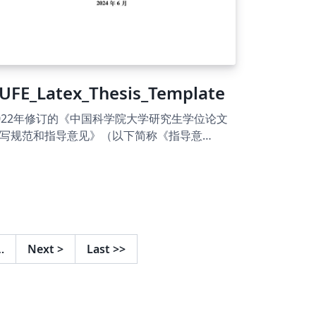
UFE_Latex_Thesis_Template
022年修订的《中国科学院大学研究生学位论文
写规范和指导意见》（以下简称《指导意
》）从2023年冬季批次开始实施。从网上可以
载到依此指导意见编写而成的《中国科学院大
学位论文 LaTeX 模板》。为方便中央财经大学
同学使用，在对《中国科学院大学学位论文
aTeX 模板》微调之后成此模板。感谢
Huangrui Mo huangrui.mo@gmail.com !$ 另
…
Next
>
Last
>>
，在 Mac 上的目录字体，会因为与章节内字体
相同，而没有显示出粗体，但是原模板在
verleaf上显示正常，故作了修改。所以，若在
inux 或 Windows上使用使用本模板，无须改