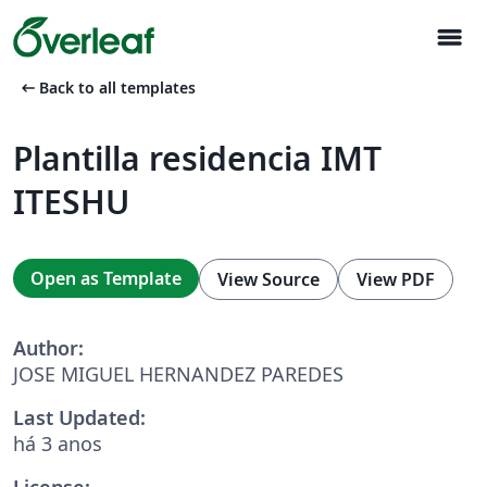
menu
arrow_left_alt
Back to all templates
Plantilla residencia IMT
ITESHU
Open as Template
View Source
View PDF
Author:
JOSE MIGUEL HERNANDEZ PAREDES
Last Updated:
há 3 anos
License: