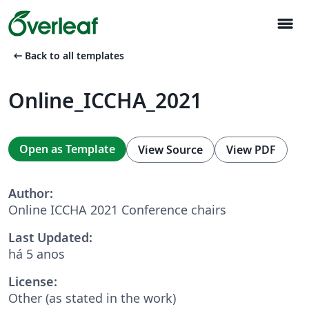
menu
arrow_left_alt
Back to all templates
Online_ICCHA_2021
Open as Template
View Source
View PDF
Author:
Online ICCHA 2021 Conference chairs
Last Updated:
há 5 anos
License:
Other (as stated in the work)