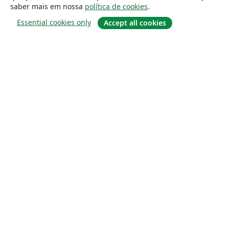
saber mais em nossa
política de cookies
.
Essential cookies only
Accept all cookies
Sobre
About us
Careers
Blog
Solutions
For business
For universities