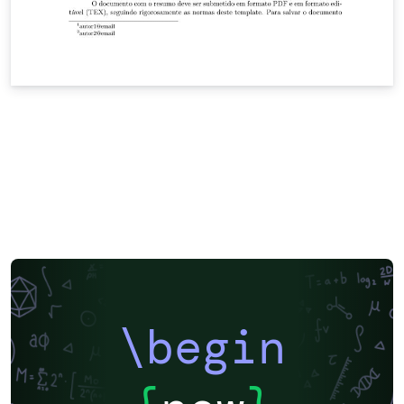
\begin