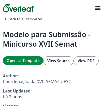
menu
arrow_left_alt
Back to all templates
Modelo para Submissão -
Minicurso XVII Semat
Open as Template
View Source
View PDF
Author:
Coordenação da XVII SEMAT UESC
Last Updated:
há 2 anos
License: