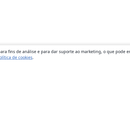
ara fins de análise e para dar suporte ao marketing, o que pode e
olítica de cookies
.
Sobre
About us
Careers