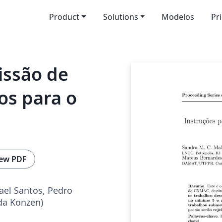
Product
Solutions
Modelos
Pr
issão de
os para o
ew PDF
ael Santos, Pedro
da Konzen)