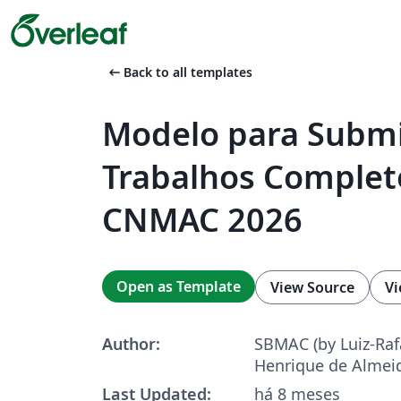
arrow_left_alt
Back to all templates
Modelo para Subm
Trabalhos Complet
CNMAC 2026
Open as Template
View Source
Vi
Author:
SBMAC (by Luiz-Raf
Henrique de Almei
Last Updated:
há 8 meses