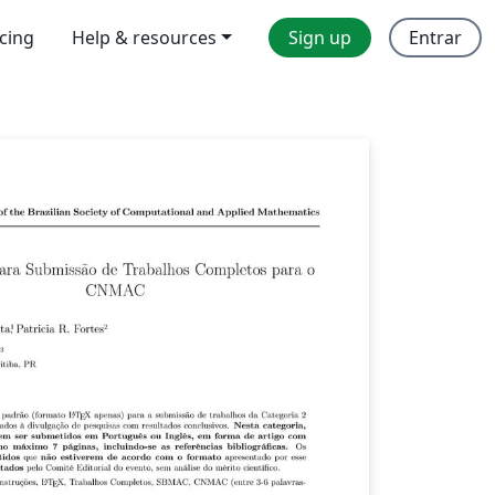
icing
Help & resources
Sign up
Entrar