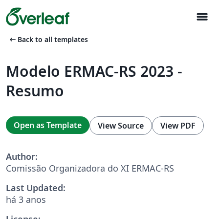
menu
arrow_left_alt
Back to all templates
Modelo ERMAC-RS 2023 -
Resumo
Open as Template
View Source
View PDF
Author:
Comissão Organizadora do XI ERMAC-RS
Last Updated:
há 3 anos
License: