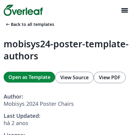
menu
arrow_left_alt
Back to all templates
mobisys24-poster-template-
authors
Open as Template
View Source
View PDF
Author:
Mobisys 2024 Poster Chairs
Last Updated:
há 2 anos
License: