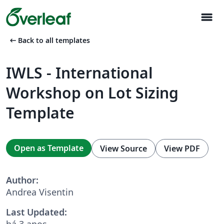
menu
arrow_left_alt
Back to all templates
IWLS - International
Workshop on Lot Sizing
Template
Open as Template
View Source
View PDF
Author:
Andrea Visentin
Last Updated:
há 3 anos