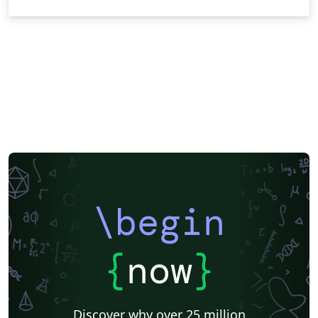
\begin
{
now
}
Discover why over 25 million