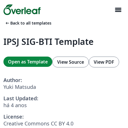
menu
arrow_left_alt
Back to all templates
IPSJ SIG-BTI Template
Open as Template
View Source
View PDF
Author:
Yuki Matsuda
Last Updated:
há 4 anos
License:
Creative Commons CC BY 4.0