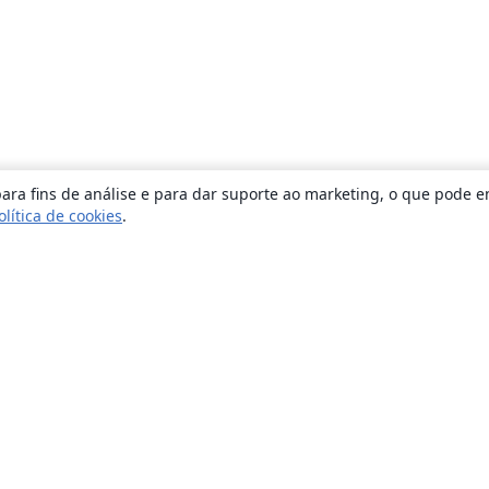
ara fins de análise e para dar suporte ao marketing, o que pode e
olítica de cookies
.
Sobre
About us
Careers