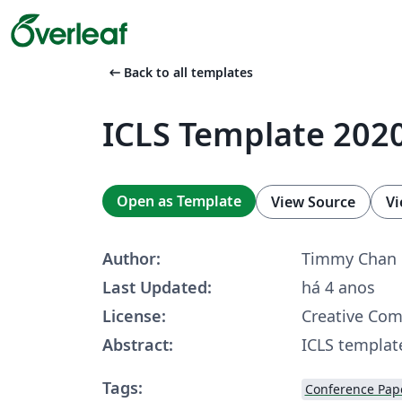
arrow_left_alt
Back to all templates
ICLS Template 202
Open as Template
View Source
Vi
Author:
Timmy Chan
Last Updated:
há 4 anos
License:
Creative Co
Abstract:
ICLS templat
Tags:
Conference Pap