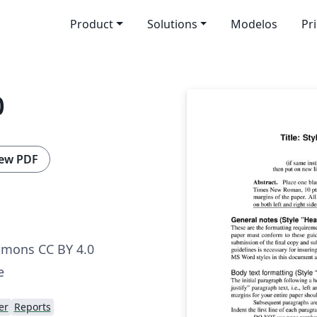
Product
Solutions
Modelos
Pr
0
ew PDF
mmons CC BY 4.0
e
er
Reports