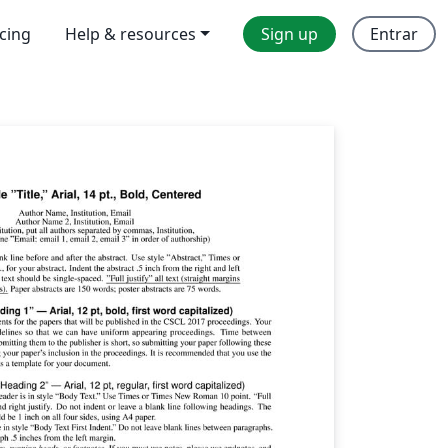
icing
Help & resources
Sign up
Entrar