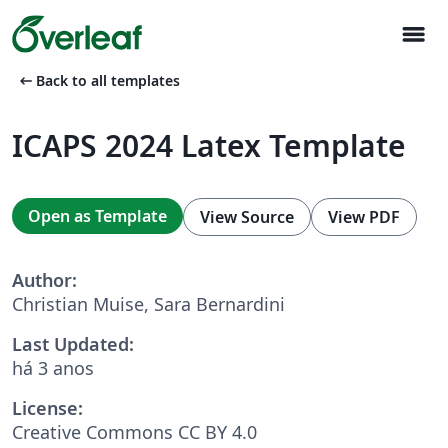
menu
arrow_left_alt
Back to all templates
ICAPS 2024 Latex Template
Open as Template
View Source
View PDF
Author:
Christian Muise, Sara Bernardini
Last Updated:
há 3 anos
License:
Creative Commons CC BY 4.0