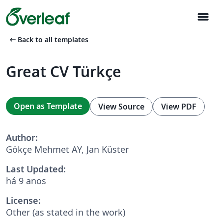
menu
arrow_left_alt
Back to all templates
Great CV Türkçe
Open as Template
View Source
View PDF
Author:
Gökçe Mehmet AY, Jan Küster
Last Updated:
há 9 anos
License:
Other (as stated in the work)