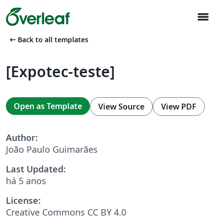
menu
arrow_left_alt
Back to all templates
[Expotec-teste]
Open as Template
View Source
View PDF
Author:
João Paulo Guimarães
Last Updated:
há 5 anos
License:
Creative Commons CC BY 4.0