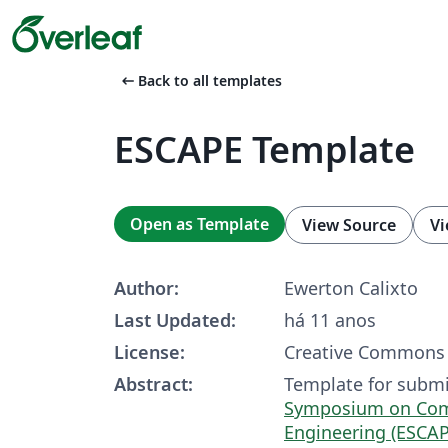
arrow_left_alt
Back to all templates
ESCAPE Template
Open as Template
View Source
Vi
Author:
Ewerton Calixto
Last Updated:
há 11 anos
License:
Creative Commons 
Abstract:
Template for subm
Symposium on Com
Engineering (ESCAP