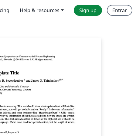
icing
Help & resources
Sign up
Entrar