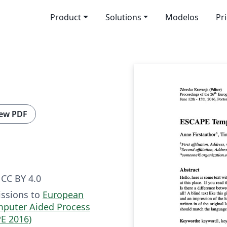
Product
Solutions
Modelos
Pr
ew PDF
CC BY 4.0
issions to
European
puter Aided Process
E 2016)