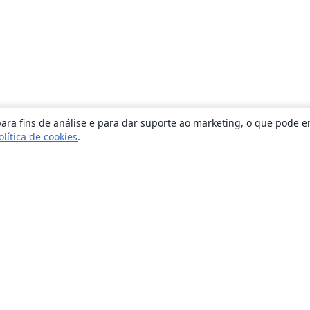
ara fins de análise e para dar suporte ao marketing, o que pode e
olítica de cookies
.
Sobre
About us
Careers