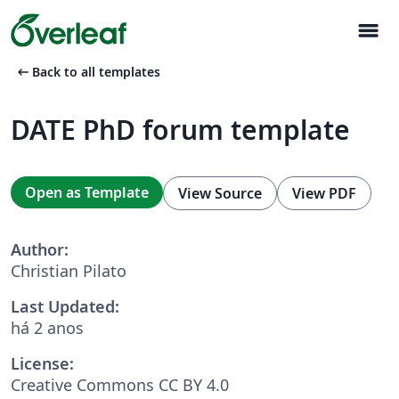
menu
arrow_left_alt
Back to all templates
DATE PhD forum template
Open as Template
View Source
View PDF
Author:
Christian Pilato
Last Updated:
há 2 anos
License:
Creative Commons CC BY 4.0