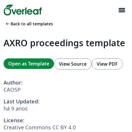
menu
arrow_left_alt
Back to all templates
AXRO proceedings template
Open as Template
View Source
View PDF
Author:
CAOSP
Last Updated:
há 9 anos
License:
Creative Commons CC BY 4.0