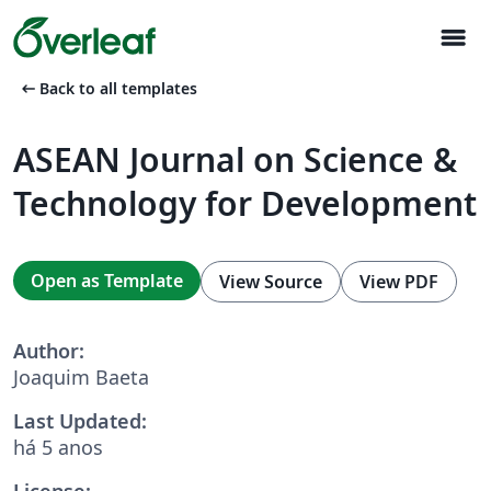
menu
arrow_left_alt
Back to all templates
ASEAN Journal on Science &
Technology for Development
Open as Template
View Source
View PDF
Author:
Joaquim Baeta
Last Updated:
há 5 anos
License: