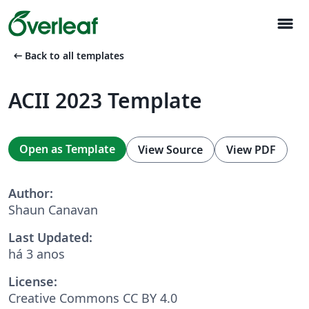
menu
arrow_left_alt
Back to all templates
ACII 2023 Template
Open as Template
View Source
View PDF
Author:
Shaun Canavan
Last Updated:
há 3 anos
License:
Creative Commons CC BY 4.0